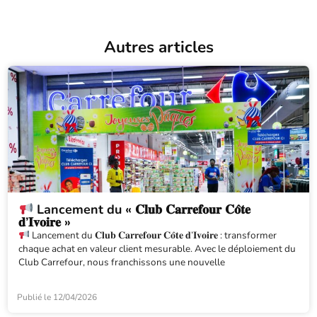
Autres articles
Lancement du « 𝐂𝐥𝐮𝐛 𝐂𝐚𝐫𝐫𝐞𝐟𝐨𝐮𝐫 𝐂𝐨̂𝐭𝐞
𝐝’𝐈𝐯𝐨𝐢𝐫𝐞 »
Lancement du 𝐂𝐥𝐮𝐛 𝐂𝐚𝐫𝐫𝐞𝐟𝐨𝐮𝐫 𝐂𝐨̂𝐭𝐞 𝐝’𝐈𝐯𝐨𝐢𝐫𝐞 : transformer
chaque achat en valeur client mesurable. Avec le déploiement du
Club Carrefour, nous franchissons une nouvelle
Publié le
12/04/2026