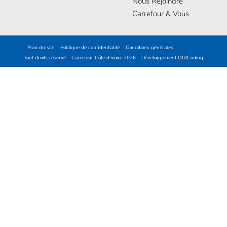
Nous Rejoindre
Carrefour & Vous
Plan du site
Politique de confidentialité
Conditions générales
Tout droits réservé – Carrefour Côte d’ivoire 2026 – Développement
OUICoding