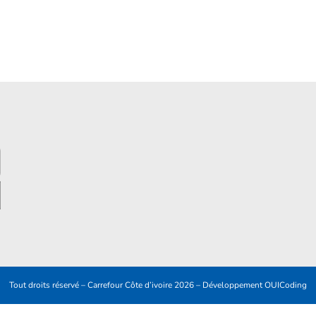
Tout droits réservé – Carrefour Côte d’ivoire 2026 – Développement
OUICoding