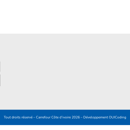
Tout droits réservé – Carrefour Côte d’ivoire 2026 – Développement
OUICoding