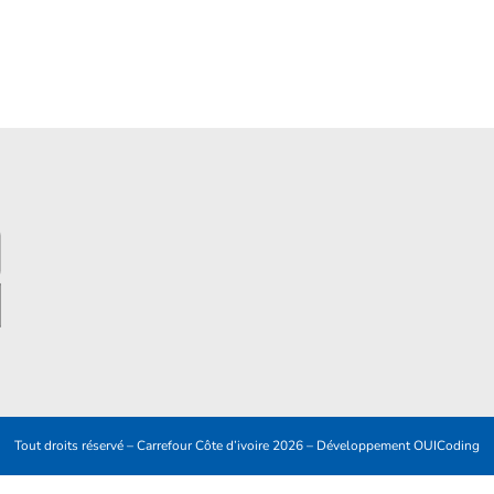
Tout droits réservé – Carrefour Côte d’ivoire 2026 – Développement
OUICoding