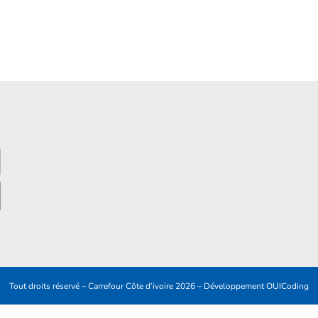
Tout droits réservé – Carrefour Côte d’ivoire 2026 – Développement
OUICoding