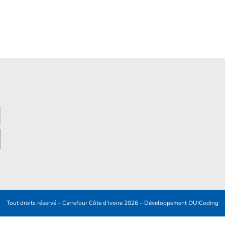
Tout droits réservé – Carrefour Côte d’ivoire 2026 – Développement
OUICoding