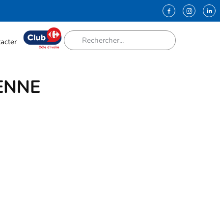
acter
ENNE