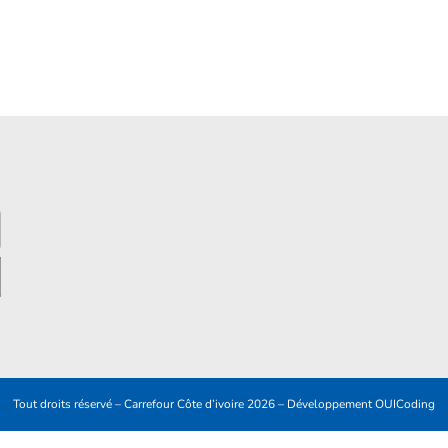
Tout droits réservé – Carrefour Côte d’ivoire 2026 – Développement
OUICoding