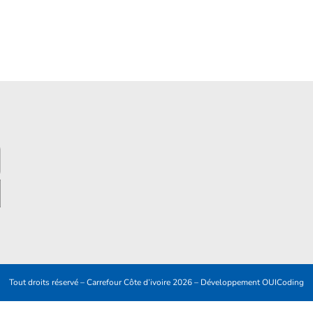
Tout droits réservé – Carrefour Côte d’ivoire 2026 – Développement
OUICoding