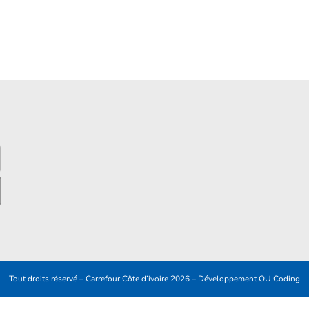
Tout droits réservé – Carrefour Côte d’ivoire 2026 – Développement
OUICoding