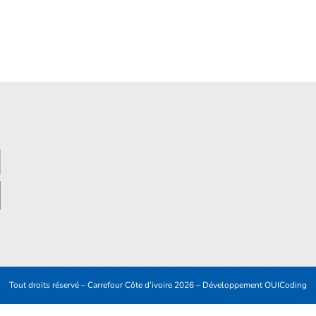
Tout droits réservé – Carrefour Côte d’ivoire 2026 – Développement
OUICoding