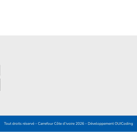
Tout droits réservé – Carrefour Côte d’ivoire 2026 – Développement
OUICoding