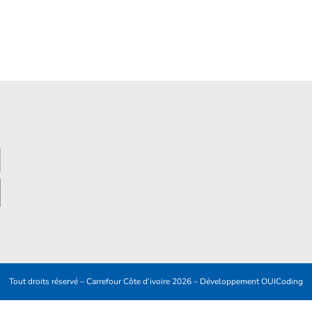
Tout droits réservé – Carrefour Côte d’ivoire 2026 – Développement
OUICoding