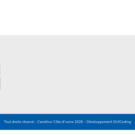
Tout droits réservé – Carrefour Côte d’ivoire 2026 – Développement
OUICoding