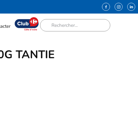
acter
0G TANTIE