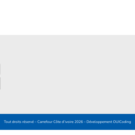
Tout droits réservé – Carrefour Côte d’ivoire 2026 – Développement
OUICoding