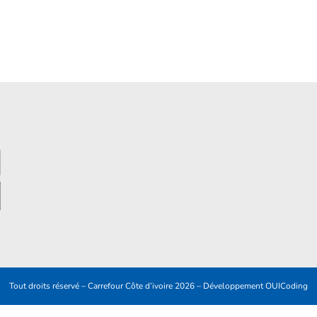
Tout droits réservé – Carrefour Côte d’ivoire 2026 – Développement
OUICoding