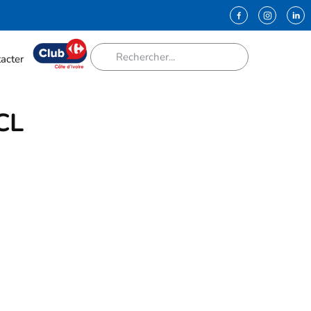
acter
 CL