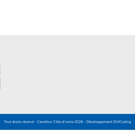
Tout droits réservé – Carrefour Côte d’ivoire 2026 – Développement
OUICoding