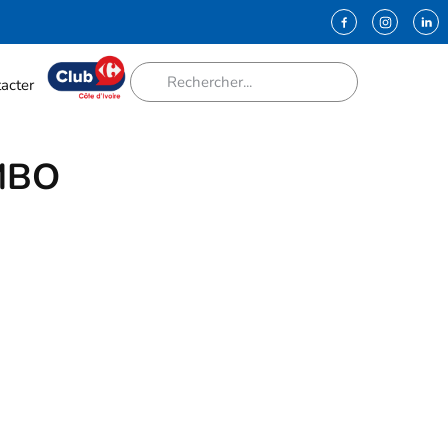
acter
MBO